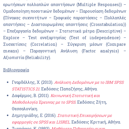
ερωτήσεων πολλαπλών απαντήσεων (Multiple Responses)) –
Ομαδοποίηση ποσοτικών δεδομένων – Παρουσίαση δεδομένων
(Πίνακες συχνοτήτων – Γραφικές παραστάσεις – Πολλαπλές
απαντήσεις – Διασταυρωμένες απαντήσεις (Crosstabulation))
– Επεξεργασία δεδομένων – Στατιστικά μέτρα (Descriptive) –
Explore – Test ανεξαρτησίας (Test of independence) –
Συσχετίσεις (Correlation) – Σύγκριση μέσων (Compare
means) – Παραγοντική Ανάλυση (Factor analysis) –
Αξιοπιστία (Reliability).
Βιβλιογραφία
Γναρδέλλης, Χ. (2013).
Ανάλυση Δεδομένων με το
IBM
SPSS
STATISTICS
21
. Εκδόσεις Παπαζήσης, Αθήνα.
Δαφέρμος, Β. (2011).
Κοινωνική Στατιστική και
Μεθοδολογία Έρευνας με το
SPSS
. Εκδόσεις Ζήτη,
Θεσσαλονίκη.
Δημητριάδης, Ε. (2016).
Στατιστική Επιχειρήσεων με
εφαρμογές σε
SPSS
και
LISREL
. Εκδόσεις Κριτική, Αθήνα.
Ζωγράφος, Κ. (1993).
Μαθήματα Πιθανοτήτων και