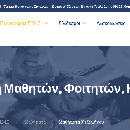
Τμήμα Κοινωνικής Εργασίας - Κτίριο Α’ Προκάτ Παναγή Τσαλδάρη 1 69132 Κο
Πληροφορίες Π.Μ.Σ.
Σύνδεσμοι
Ανακοινώσεις
 Μαθητών, Φοιτητών,
.Μ.Σ.
Μαθήματα
Μαθήματα β' εξαμήνου
Β3. Συ