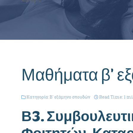
Αναπηρία
Μαθήματα β' ε
Κατηγορία:
Β' εξάμηνο σπουδών
Read Time: 1 m
Β3. Συμβουλευτικ
Φοιτητών, Καταρ