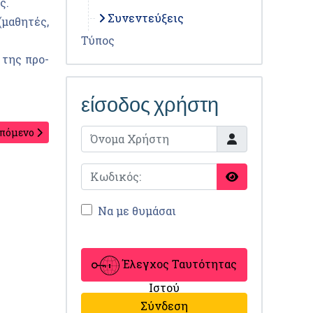
ς.
Συνεντεύξεις
μαθητές,
Τύπος
 της προ-
είσοδος χρήστη
πόμενο
Να με θυμάσαι
Έλεγχος Ταυτότητας
Ιστού
Σύνδεση