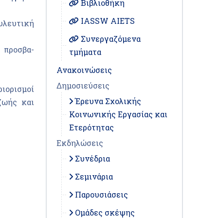
Βιβλιοθήκη
IASSW AIETS
υλευτική
Συνεργαζόμενα
ν προσβα-
τμήματα
Ανακοινώσεις
Δημοσιεύσεις
ιορισμοί
Έρευνα Σχολικής
ζωής και
Κοινωνικής Εργασίας και
Ετερότητας
Εκδηλώσεις
Συνέδρια
Σεμινάρια
Παρουσιάσεις
Ομάδες σκέψης