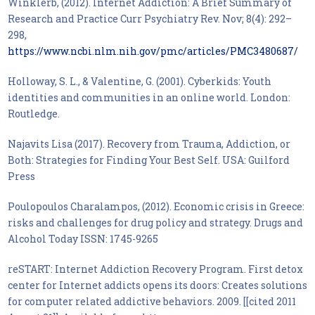
Winklerb, (2012). Internet Addiction: A Brief Summary of
Research and Practice Curr Psychiatry Rev. Nov; 8(4): 292–
298,
https://www.ncbi.nlm.nih.gov/pmc/articles/PMC3480687/
Holloway, S. L., & Valentine, G. (2001). Cyberkids: Youth
identities and communities in an online world. London:
Routledge.
Najavits Lisa (2017). Recovery from Trauma, Addiction, or
Both: Strategies for Finding Your Best Self. USA: Guilford
Press
Poulopoulos Charalampos, (2012). Economic crisis in Greece:
risks and challenges for drug policy and strategy. Drugs and
Alcohol Today ISSN: 1745-9265
reSTART: Internet Addiction Recovery Program. First detox
center for Internet addicts opens its doors: Creates solutions
for computer related addictive behaviors. 2009. [[cited 2011