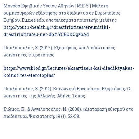
Μονάδα Εφηβικής Υγείας Αθηνών [Μ.Ε.Υ.] Μελέτη
συμπεριφορών εξάρτησης στο διαδίκτυο σε Ευρωπαίους
Εφήβου, Eu,net.edb, αποτελέσματα ποιοτικής μελέτης
http://youth-health.gr/drastiriotites/ereunitiki-
drastiriotita/eu-net-db#.YCEQkOgzbAd
Πουλόπουλος, Χ. (2017). Εξαρτήσεις και Διαδικτυακές
κοινότητες ετεροτοπίας
https://www.blod.gr/lectures/eksartiseis-kai-diadiktyakes-
koinotites-eterotopias/
Πουλόπουλος, Χ. (2011). Κοινωνική Εργασία και Εξαρτήσεις: Οι
κοινότητες της Αλλαγής. Αθήνα: Τόπος.
Σιώμος, Κ., & Αγγελόπουλος, Ν. (2008). «Διαταραχή εθισμού στο
Διαδίκτυο», Ψυχιατρική, 19 (1), 52-58.