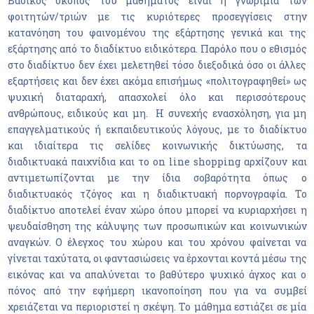
Βασικός σκοπός του μαθήματος είναι η γνωριμία των
φοιτητών/τριών με τις κυριότερες προσεγγίσεις στην
κατανόηση του φαινομένου της εξάρτησης γενικά και της
εξάρτησης από το διαδίκτυο ειδικότερα. Παρόλο που ο εθισμός
στο διαδίκτυο δεν έχει μελετηθεί τόσο διεξοδικά όσο οι άλλες
εξαρτήσεις και δεν έχει ακόμα επισήμως «πολιτογραφηθεί» ως
ψυχική διαταραχή, απασχολεί όλο και περισσότερους
ανθρώπους, ειδικούς και μη. Η συνεχής ενασχόληση, για μη
επαγγελματικούς ή εκπαιδευτικούς λόγους, με το διαδίκτυο
και ιδιαίτερα τις σελίδες κοινωνικής δικτύωσης, τα
διαδικτυακά παιχνίδια και το on line shopping αρχίζουν και
αντιμετωπίζονται με την ίδια σοβαρότητα όπως ο
διαδικτυακός τζόγος και η διαδικτυακή πορνογραφία. Το
διαδίκτυο αποτελεί έναν χώρο όπου μπορεί να κυριαρχήσει η
ψευδαίσθηση της κάλυψης των προσωπικών και κοινωνικών
αναγκών. Ο έλεγχος του χώρου και του χρόνου φαίνεται να
γίνεται ταχύτατα, οι φαντασιώσεις να έρχονται κοντά μέσω της
εικόνας και να απαλύνεται το βαθύτερο ψυχικό άγχος και ο
πόνος από την εφήμερη ικανοποίηση που για να συμβεί
χρειάζεται να περιοριστεί η σκέψη. Το μάθημα εστιάζει σε μία