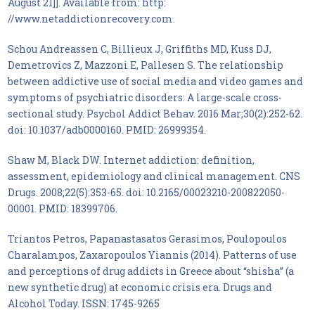
August 21]]. Available from: http:
//www.netaddictionrecovery.com.
Schou Andreassen C, Billieux J, Griffiths MD, Kuss DJ,
Demetrovics Z, Mazzoni E, Pallesen S. The relationship
between addictive use of social media and video games and
symptoms of psychiatric disorders: A large-scale cross-
sectional study. Psychol Addict Behav. 2016 Mar;30(2):252-62.
doi: 10.1037/adb0000160. PMID: 26999354.
Shaw M, Black DW. Internet addiction: definition,
assessment, epidemiology and clinical management. CNS
Drugs. 2008;22(5):353-65. doi: 10.2165/00023210-200822050-
00001. PMID: 18399706.
Triantos Petros, Papanastasatos Gerasimos, Poulopoulos
Charalampos, Zaxaropoulos Yiannis (2014). Patterns of use
and perceptions of drug addicts in Greece about “shisha” (a
new synthetic drug) at economic crisis era. Drugs and
Alcohol Today. ISSN: 1745-9265