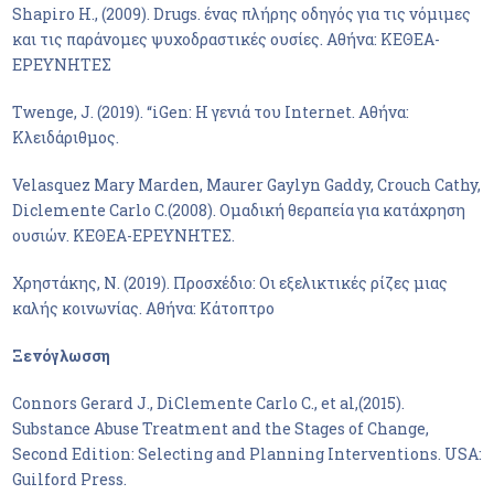
Shapiro H., (2009). Drugs. ένας πλήρης οδηγός για τις νόμιμες
και τις παράνομες ψυχοδραστικές ουσίες. Αθήνα: ΚΕΘΕΑ-
ΕΡΕΥΝΗΤΕΣ
Twenge, J. (2019). “iGen: Η γενιά του Internet. Αθήνα:
Κλειδάριθμος.
Velasquez Mary Marden, Maurer Gaylyn Gaddy, Crouch Cathy,
Diclemente Carlo C.(2008). Ομαδική θεραπεία για κατάχρηση
ουσιών. ΚΕΘΕΑ-ΕΡΕΥΝΗΤΕΣ.
Χρηστάκης, Ν. (2019). Προσχέδιο: Οι εξελικτικές ρίζες μιας
καλής κοινωνίας. Αθήνα: Κάτοπτρο
Ξενόγλωσση
Connors Gerard J., DiClemente Carlo C., et al,(2015).
Substance Abuse Treatment and the Stages of Change,
Second Edition: Selecting and Planning Interventions. USA:
Guilford Press.